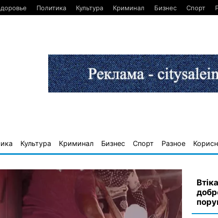
Здоровье
Политика
Культура
Криминал
Бизнес
Спорт
тика
Культура
Криминал
Бизнес
Спорт
Разное
Корисн
Втік
добр
пору