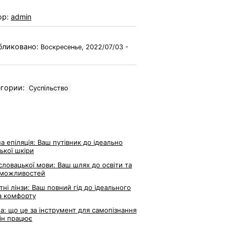
ор:
admin
бликовано:
Воскресенье, 2022/07/03 -
гории:
Суспільство
а епіляція: Ваш путівник до ідеально
ької шкіри
словацької мови: Ваш шлях до освіти та
 можливостей
тні лінзи: Ваш повний гід до ідеального
а комфорту
ла: що це за інструмент для самопізнання
він працює