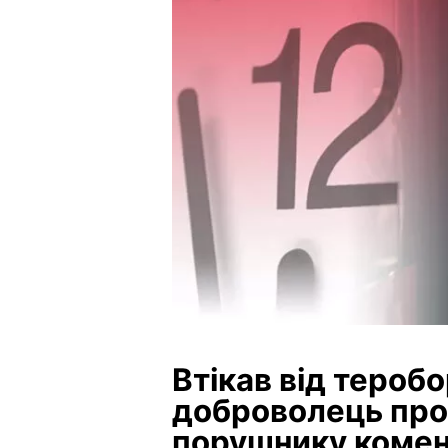
Втікав від тероб
доброволець про
порушнику комен