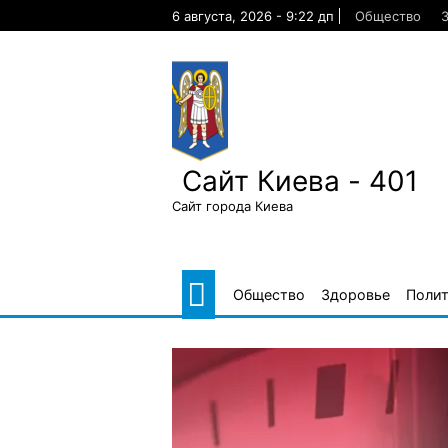
Skip
6 августа, 2026 - 9:22 дп
Общество
to
content
Сайт Киева - 401
Сайт города Киева
Общество
Здоровье
Поли