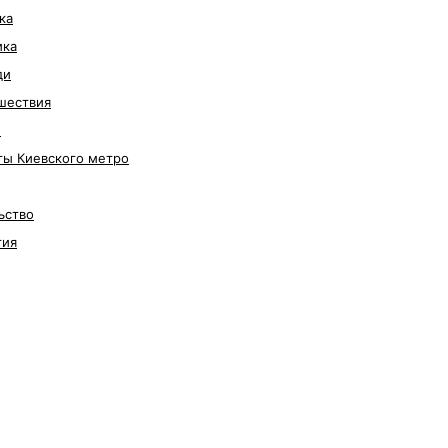
ка
ика
ди
шествия
е
ты Киевского метро
ьство
гия