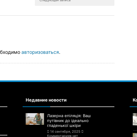
Следующая запись
обходимо
авторизоваться
.
Недавние новости
К
Лазерна епіляція: Ваш
путівник до ідеально
гладенької шкіри
14 сентября, 2025
Комментариев нет