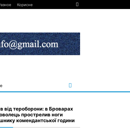
Разное
Корисне
е
ав від тероборони: в Броварах
оволець прострелив ноги
шнику комендантської години