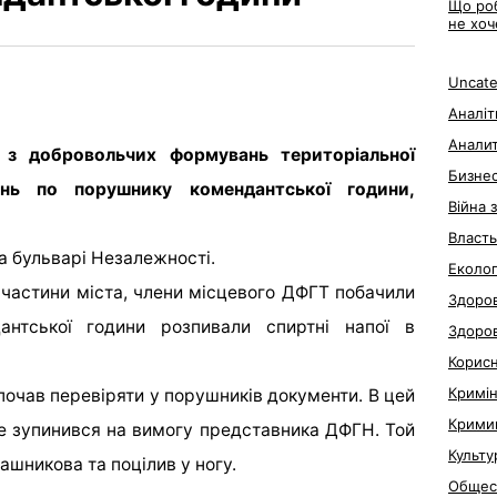
Що роб
не хоч
Uncate
Аналіт
Анали
о з добровольчих формувань територіальної
Бизне
нь по порушнику комендантської години,
Війна 
Власть
на бульварі Незалежності.
Еколог
 частини міста, члени місцевого ДФГТ побачили
Здоров
антської години розпивали спиртні напої в
Здоро
Корис
Кримі
очав перевіряти у порушників документи. В цей
Крими
 не зупинився на вимогу представника ДФГН. Той
Культу
лашникова та поцілив у ногу.
Общес