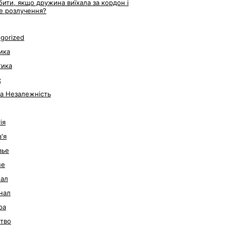
ити, якщо дружина виїхала за кордон і
е розлучення?
gorized
ика
тика
с
за Незалежність
ія
'я
вье
не
нал
нал
ра
тво