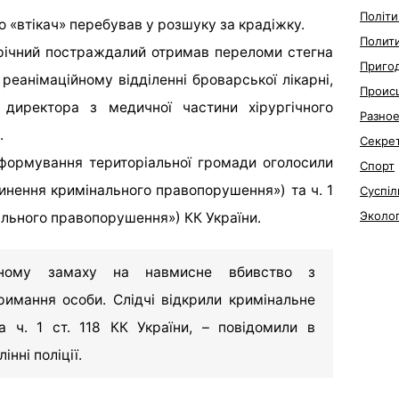
Політи
о «втікач» перебував у розшуку за крадіжку.
Полит
річний постраждалий отримав переломи стегна
Приго
 реанімаційному відділенні броварської лікарні,
Проис
 директора з медичної частини хірургічного
Разно
.
Секре
формування територіальної громади оголосили
Спорт
вчинення кримінального правопорушення») та ч. 1
Суспіл
Эколо
нального правопорушення») КК України.
еному замаху на навмисне вбивство з
имання особи. Слідчі відкрили кримінальне
а ч. 1 ст. 118 КК України, – повідомили в
нні поліції.