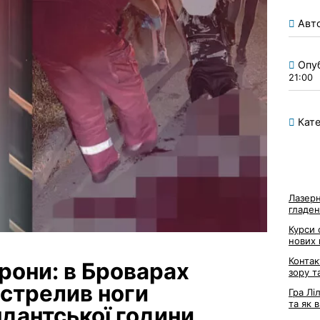
Авт
Опу
21:00
Кате
Лазерн
гладен
Курси 
нових
Контак
орони: в Броварах
зору т
стрелив ноги
Гра Лі
та як 
дантської години