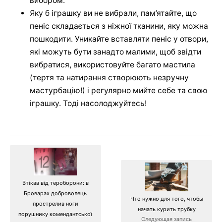
вибором.
Яку б іграшку ви не вибрали, пам’ятайте, що
пеніс складається з ніжної тканини, яку можна
пошкодити. Уникайте вставляти пеніс у отвори,
які можуть бути занадто малими, щоб звідти
вибратися, використовуйте багато мастила
(тертя та натирання створюють незручну
мастурбацію!) і регулярно мийте себе та свою
іграшку. Тоді насолоджуйтесь!
Втікав від тероборони: в
Броварах доброволець
Что нужно для того, чтобы
прострелив ноги
начать курить трубку
порушнику комендантської
Следующая запись