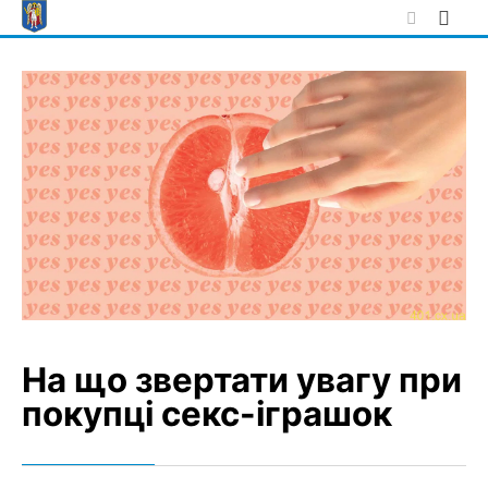
Skip
to
content
На що звертати увагу при
покупці секс-іграшок