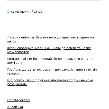
Категории:
Разное
Лазерна епіляція: Ваш путівник до ідеально гладенької
шкіри
Курси словацької мови: Ваш шлях до освіти та нових
можливостей
Контактні лінзи: Ваш повний гід до ідеального зору та
комфорту
Гра Ліла: що це за інструмент для самопізнання та як він
працює
Що робити, якщо дружина виїхала за кордон і не хоче
розлучення?
Uncategorized
Аналітика