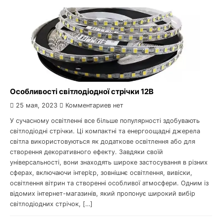
Особливості світлодіодної стрічки 12В
25 мая, 2023
Комментариев нет
У сучасному освітленні все більше популярності здобувають
світлодіодні стрічки. Ці компактні та енергоощадні джерела
світла використовуються як додаткове освітлення або для
створення декоративного ефекту. Завдяки своїй
універсальності, вони знаходять широке застосування в різних
сферах, включаючи інтер’єр, зовнішнє освітлення, вивіски,
освітлення вітрин та створенні особливої атмосфери. Одним із
відомих інтернет-магазинів, який пропонує широкий вибір
світлодіодних стрічок, […]