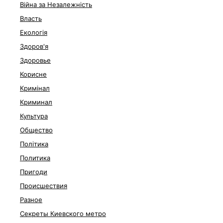
Війна за Незалежність
Власть
Екологія
Здоров'я
Здоровье
Корисне
Кримінал
Криминал
Культура
Общество
Політика
Политика
Пригоди
Происшествия
Разное
Секреты Киевского метро