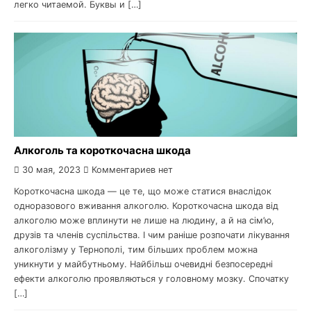
легко читаемой. Буквы и […]
Алкоголь та короткочасна шкода
30 мая, 2023
Комментариев нет
Короткочасна шкода — це те, що може статися внаслідок
одноразового вживання алкоголю. Короткочасна шкода від
алкоголю може вплинути не лише на людину, а й на сім’ю,
друзів та членів суспільства. І чим раніше розпочати лікування
алкоголізму у Тернополі, тим більших проблем можна
уникнути у майбутньому. Найбільш очевидні безпосередні
ефекти алкоголю проявляються у головному мозку. Спочатку
[…]