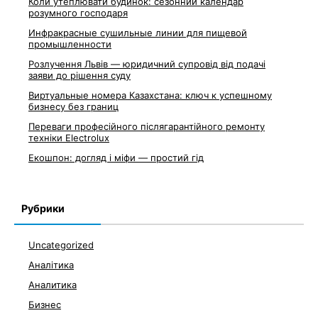
Коли утеплювати будинок: сезонний календар
розумного господаря
Инфракрасные сушильные линии для пищевой
промышленности
Розлучення Львів — юридичний супровід від подачі
заяви до рішення суду
Виртуальные номера Казахстана: ключ к успешному
бизнесу без границ
Переваги професійного післягарантійного ремонту
техніки Electrolux
Екошпон: догляд і міфи — простий гід
Рубрики
Uncategorized
Аналітика
Аналитика
Бизнес