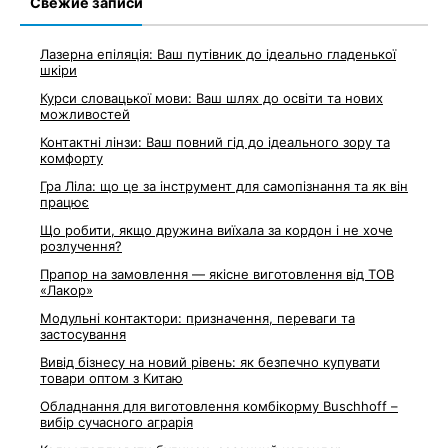
Свежие записи
Лазерна епіляція: Ваш путівник до ідеально гладенької
шкіри
Курси словацької мови: Ваш шлях до освіти та нових
можливостей
Контактні лінзи: Ваш повний гід до ідеального зору та
комфорту
Гра Ліла: що це за інструмент для самопізнання та як він
працює
Що робити, якщо дружина виїхала за кордон і не хоче
розлучення?
Прапор на замовлення — якісне виготовлення від ТОВ
«Лакор»
Модульні контактори: призначення, переваги та
застосування
Вивід бізнесу на новий рівень: як безпечно купувати
товари оптом з Китаю
Обладнання для виготовлення комбікорму Buschhoff –
вибір сучасного аграрія