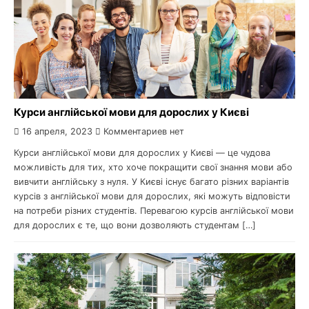
Курси англійської мови для дорослих у Києві
16 апреля, 2023
Комментариев нет
Курси англійської мови для дорослих у Києві — це чудова
можливість для тих, хто хоче покращити свої знання мови або
вивчити англійську з нуля. У Києві існує багато різних варіантів
курсів з англійської мови для дорослих, які можуть відповісти
на потреби різних студентів. Перевагою курсів англійської мови
для дорослих є те, що вони дозволяють студентам […]