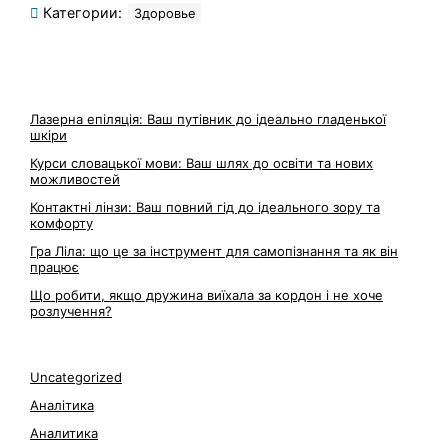
Категории:
Здоровье
Лазерна епіляція: Ваш путівник до ідеально гладенької
шкіри
Курси словацької мови: Ваш шлях до освіти та нових
можливостей
Контактні лінзи: Ваш повний гід до ідеального зору та
комфорту
Гра Ліла: що це за інструмент для самопізнання та як він
працює
Що робити, якщо дружина виїхала за кордон і не хоче
розлучення?
Uncategorized
Аналітика
Аналитика