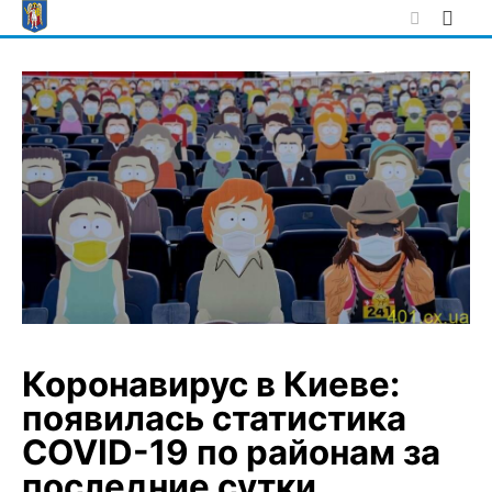
Skip
to
content
Коронавирус в Киеве:
появилась статистика
COVID-19 по районам за
последние сутки