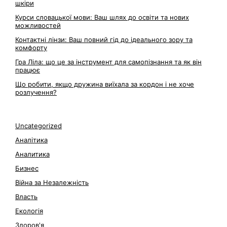
шкіри
Курси словацької мови: Ваш шлях до освіти та нових
можливостей
Контактні лінзи: Ваш повний гід до ідеального зору та
комфорту
Гра Ліла: що це за інструмент для самопізнання та як він
працює
Що робити, якщо дружина виїхала за кордон і не хоче
розлучення?
Uncategorized
Аналітика
Аналитика
Бизнес
Війна за Незалежність
Власть
Екологія
Здоров'я