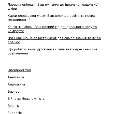
Лазерна епіляція: Ваш путівник до ідеально гладенької
шкіри
Курси словацької мови: Ваш шлях до освіти та нових
можливостей
Контактні лінзи: Ваш повний гід до ідеального зору та
комфорту
Гра Ліла: що це за інструмент для самопізнання та як він
працює
Що робити, якщо дружина виїхала за кордон і не хоче
розлучення?
Uncategorized
Аналітика
Аналитика
Бизнес
Війна за Незалежність
Власть
Екологія