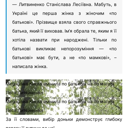
— Литвиненко Станіслава Лесіївна. Мабуть, в
Україні це перша жінка з жіночим «по
батькові». Прізвище взяла свого справжнього
батька, який її виховав. Ім‘я обрала те, яким я її
хотіла назвати при народжені. Тільки по
батькові викликає непорозуміння — «по
батькові» має бути, а не «по мамкові», –
написала жінка.
Мешканка Києва змінила по батькові на по матері
Леся Литвиненко
Мешканка Києва змінила по батькові на по матері
Леся Литвиненко
За її словами, вибір доньки демонструє глибоку