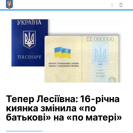
Skip
to
content
Тепер Лесіївна: 16-річна
киянка змінила «по
батькові» на «по матері»