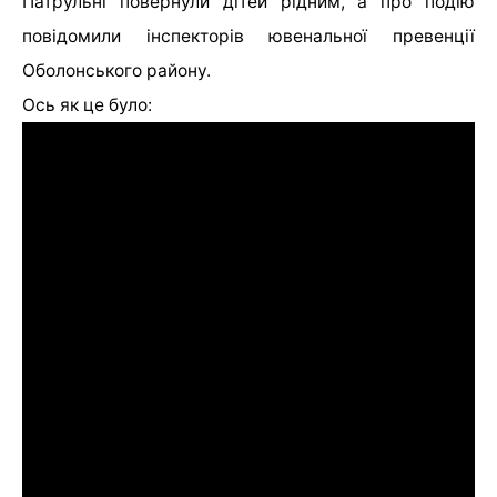
Патрульні повернули дітей рідним, а про подію
повідомили інспекторів ювенальної превенції
Оболонського району.
Ось як це було: