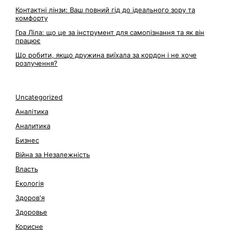
Контактні лінзи: Ваш повний гід до ідеального зору та
комфорту
Гра Ліла: що це за інструмент для самопізнання та як він
працює
Що робити, якщо дружина виїхала за кордон і не хоче
розлучення?
Uncategorized
Аналітика
Аналитика
Бизнес
Війна за Незалежність
Власть
Екологія
Здоров'я
Здоровье
Корисне