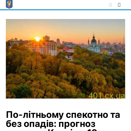
Skip
to
content
По-літньому спекотно та
без опадів: прогноз