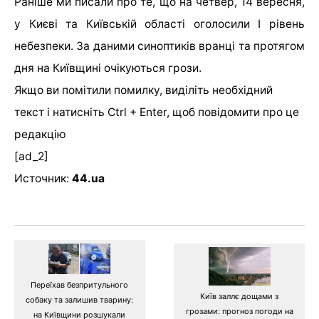
Раніше ми писали про те, що на четвер, 14 вересня,
у Києві та Київській області оголосили І рівень
небезпеки. За даними синоптиків вранці та протягом
дня на Київщині очікуються грози.
Якщо ви помітили помилку, виділіть необхідний
текст і натисніть Ctrl + Enter, щоб повідомити про це
редакцію
[ad_2]
Источник:
44.ua
Переїхав безпритульного
Київ заллє дощами з
собаку та залишив тварину:
грозами: прогноз погоди на
на Київщини розшукали