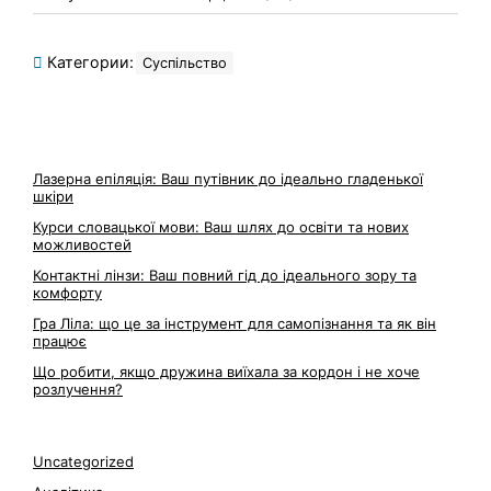
Категории:
Суспільство
Лазерна епіляція: Ваш путівник до ідеально гладенької
шкіри
Курси словацької мови: Ваш шлях до освіти та нових
можливостей
Контактні лінзи: Ваш повний гід до ідеального зору та
комфорту
Гра Ліла: що це за інструмент для самопізнання та як він
працює
Що робити, якщо дружина виїхала за кордон і не хоче
розлучення?
Uncategorized