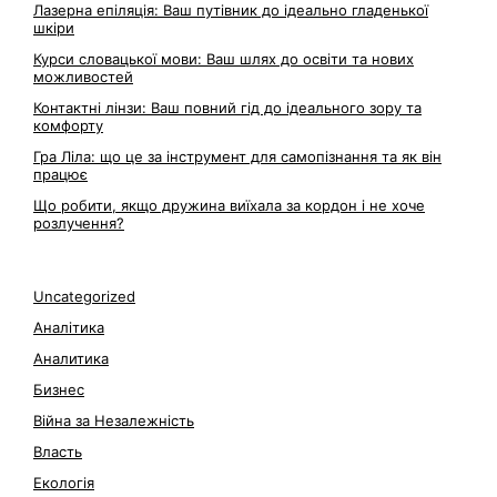
Лазерна епіляція: Ваш путівник до ідеально гладенької
шкіри
Курси словацької мови: Ваш шлях до освіти та нових
можливостей
Контактні лінзи: Ваш повний гід до ідеального зору та
комфорту
Гра Ліла: що це за інструмент для самопізнання та як він
працює
Що робити, якщо дружина виїхала за кордон і не хоче
розлучення?
Uncategorized
Аналітика
Аналитика
Бизнес
Війна за Незалежність
Власть
Екологія