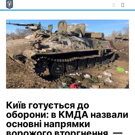
Skip
to
content
Київ готується до
оборони: в КМДА назвали
основні напрямки
ворожого вторгнення, —