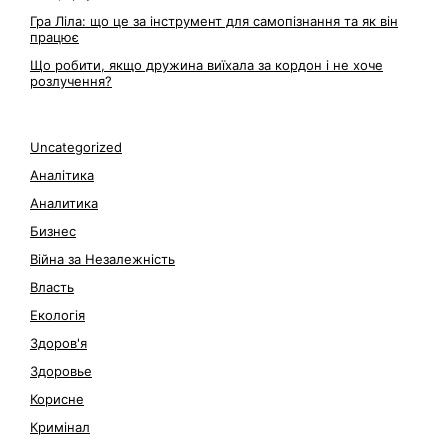
Гра Ліла: що це за інструмент для самопізнання та як він
працює
Що робити, якщо дружина виїхала за кордон і не хоче
розлучення?
Uncategorized
Аналітика
Аналитика
Бизнес
Війна за Незалежність
Власть
Екологія
Здоров'я
Здоровье
Корисне
Кримінал