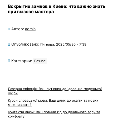
Вскрытие замков в Киеве: что важно знать
при вызове мастера
Автор:
admin
Опубликовано:
Пятница, 2025/05/30 - 7:39
Категории:
Разное
Лазерна епіляція: Ваш путівник до ідеально гладенької
шкіри
Курси словацької мови: Ваш шлях до освіти та нових
можливостей
Контактні лінзи: Ваш повний гід до ідеального зору та
комфорту