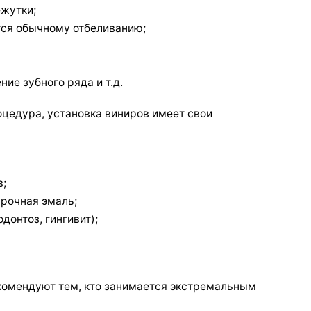
жутки;
тся обычному отбеливанию;
ие зубного ряда и т.д.
оцедура, установка виниров имеет свои
в;
прочная эмаль;
донтоз, гингивит);
комендуют тем, кто занимается экстремальным