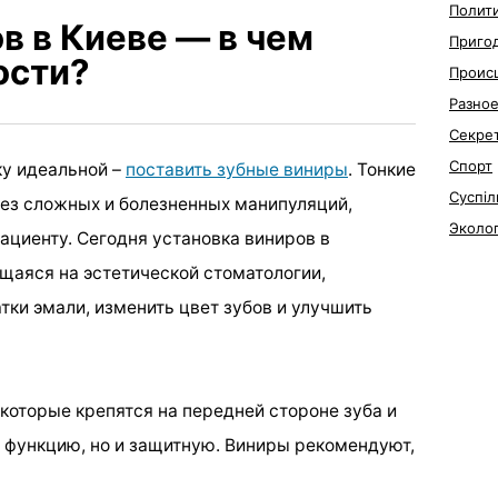
Полит
в в Киеве — в чем
Приго
ости?
Проис
Разно
Секре
Спорт
ку идеальной –
поставить зубные виниры
. Тонкие
Суспіл
ез сложных и болезненных манипуляций,
Эколо
ациенту. Сегодня установка виниров в
щаяся на эстетической стоматологии,
тки эмали, изменить цвет зубов и улучшить
 которые крепятся на передней стороне зуба и
 функцию, но и защитную. Виниры рекомендуют,