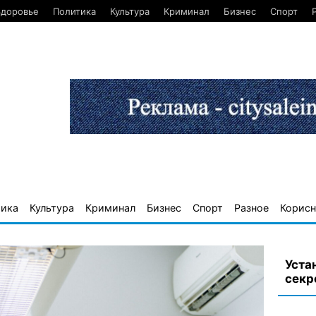
Здоровье
Политика
Культура
Криминал
Бизнес
Спорт
тика
Культура
Криминал
Бизнес
Спорт
Разное
Корисн
Уста
секр