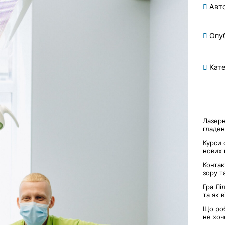
Авт
Опу
Кате
Лазерн
гладен
Курси 
нових
Контак
зору т
Гра Лі
та як 
Що роб
не хоч