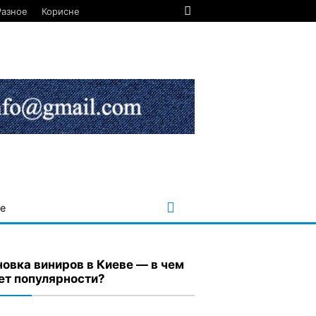
Разное
Корисне
е
новка виниров в Киеве — в чем
ет популярности?