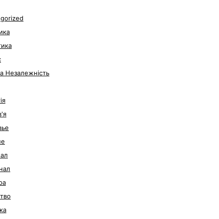
gorized
ика
тика
с
за Незалежність
ія
'я
вье
не
нал
нал
ра
тво
ка