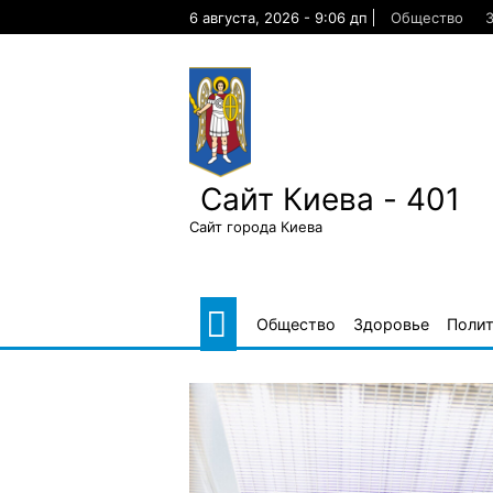
Skip
6 августа, 2026 - 9:06 дп
Общество
to
content
Сайт Киева - 401
Сайт города Киева
Общество
Здоровье
Поли