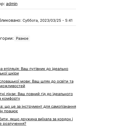
ор:
admin
бликовано:
Суббота, 2023/03/25 - 5:41
гории:
Разное
а епіляція: Ваш путівник до ідеально
ької шкіри
словацької мови: Ваш шлях до освіти та
 можливостей
тні лінзи: Ваш повний гід до ідеального
а комфорту
ла: що це за інструмент для самопізнання
він працює
ити, якщо дружина виїхала за кордон і
е розлучення?