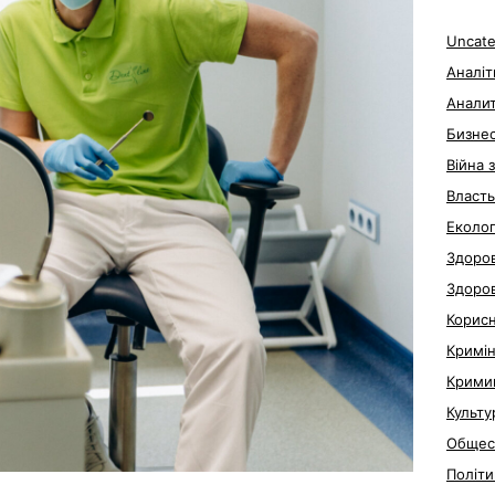
Uncate
Аналіт
Анали
Бизне
Війна 
Власть
Еколог
Здоров
Здоро
Корис
Кримі
Крими
Культу
Общес
Політи