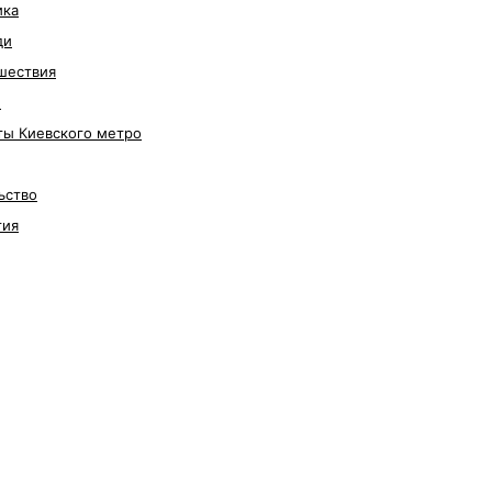
ика
ди
шествия
е
ты Киевского метро
ьство
гия