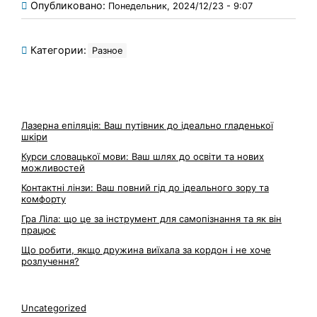
Опубликовано:
Понедельник, 2024/12/23 - 9:07
Категории:
Разное
Лазерна епіляція: Ваш путівник до ідеально гладенької
шкіри
Курси словацької мови: Ваш шлях до освіти та нових
можливостей
Контактні лінзи: Ваш повний гід до ідеального зору та
комфорту
Гра Ліла: що це за інструмент для самопізнання та як він
працює
Що робити, якщо дружина виїхала за кордон і не хоче
розлучення?
Uncategorized