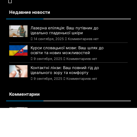
Недавние новости
Лазерна епіляція: Ваш путівник до
ідеально гладенької шкіри
14 сентября, 2025
Комментариев нет
Курси словацької мови: Ваш шлях до
освіти та нових можливостей
9 сентября, 2025
Комментариев нет
Контактні лінзи: Ваш повний гід до
ідеального зору та комфорту
9 сентября, 2025
Комментариев нет
Комментарии
Английский для начинающих с нуля
20 ноября, 2021
1 комментарий
Около 50 человек заболели: в одной из
школ Киева произошло массовое
отравление детей