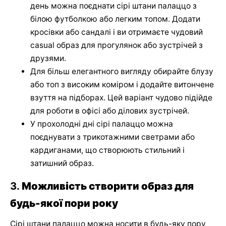
день можна поєднати сірі штани палаццо з
білою футболкою або легким топом. Додати
кросівки або сандалі і ви отримаєте чудовий
casual образ для прогулянок або зустрічей з
друзями.
Для більш елегантного вигляду обирайте блузу
або топ з високим коміром і додайте витончене
взуття на підборах. Цей варіант чудово підійде
для роботи в офісі або ділових зустрічей.
У прохолодні дні сірі палаццо можна
поєднувати з трикотажними светрами або
кардиганами, що створюють стильний і
затишний образ.
3.
Можливість створити образ для
будь-якої пори року
Сірі штани палаццо можна носити в будь-яку пору