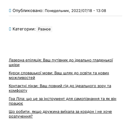
Опубликовано:
Понедельник, 2022/07/18 - 13:08
Категории:
Разное
Лазерна епіляція: Ваш путівник до ідеально гладенької
шкіри
Курси словацької мови: Ваш шлях до освіти та нових
можливостей
Контактні лінзи: Ваш повний гід до ідеального зору та
комфорту
Гра Ліла: що це за інструмент для самопізнання та як він
працює
Що робити, якщо дружина виїхала за кордон і не хоче
розлучення?