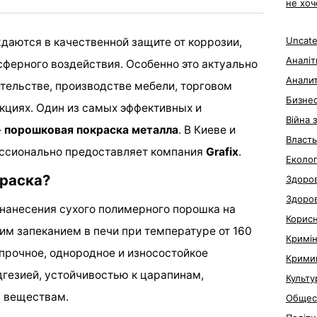
не хоч
Uncate
даются в качественной защите от коррозии,
Аналіт
ферного воздействия. Особенно это актуально
Анали
ительстве, производстве мебели, торговом
Бизне
кциях. Один из самых эффективных и
Війна 
—
порошковая покраска металла
. В Киеве и
Власть
ессионально предоставляет компания
Grafix
.
Еколог
краска?
Здоров
Здоро
нанесения сухого полимерного порошка на
Корис
м запеканием в печи при температуре от 160
Кримі
 прочное, однородное и износостойкое
Крими
дгезией, устойчивостью к царапинам,
Культу
м веществам.
Общес