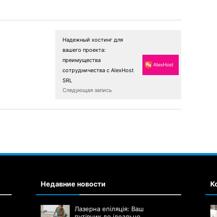
Надежный хостинг для
вашего проекта:
преимущества
сотрудничества с AlexHost
SRL
Следующая запись
Недавние новости
К
Лазерна епіляція: Ваш
путівник до ідеально