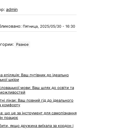
ор:
admin
бликовано:
Пятница, 2025/05/30 - 16:30
гории:
Разное
а епіляція: Ваш путівник до ідеально
ької шкіри
словацької мови: Ваш шлях до освіти та
 можливостей
тні лінзи: Ваш повний гід до ідеального
а комфорту
ла: що це за інструмент для самопізнання
він працює
ити, якщо дружина виїхала за кордон і