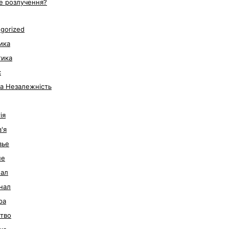
е розлучення?
gorized
ика
тика
с
за Незалежність
ія
'я
вье
не
нал
нал
ра
тво