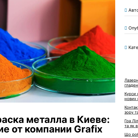
Авт
Опу
Кате
Лазерн
гладен
Курси 
нових
Контак
зору т
аска металла в Киеве:
Гра Лі
та як 
е от компании Grafix
Що роб