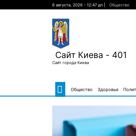
Skip
6 августа, 2026 - 12:47 дп
Общество
to
content
Сайт Киева - 401
Сайт города Киева
Общество
Здоровье
Поли