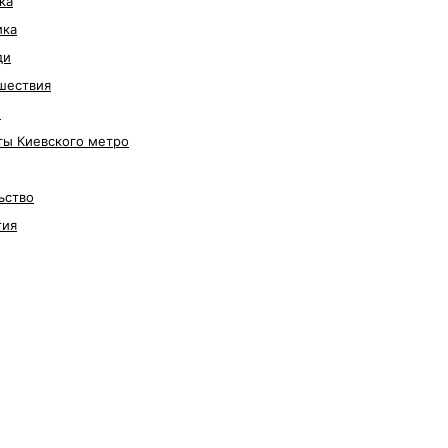
ка
ика
ди
шествия
е
ты Киевского метро
ьство
гия