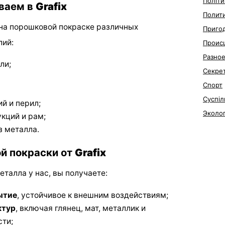
Політи
ваем в
Grafix
Полит
на порошковой покраске различных
Приго
лий:
Проис
Разно
ли;
Секре
Спорт
Суспіл
й и перил;
Эколо
кций и рам;
з металла.
й покраски от
Grafix
талла у нас, вы получаете:
ытие
, устойчивое к внешним воздействиям;
ктур
, включая глянец, мат, металлик и
ти;