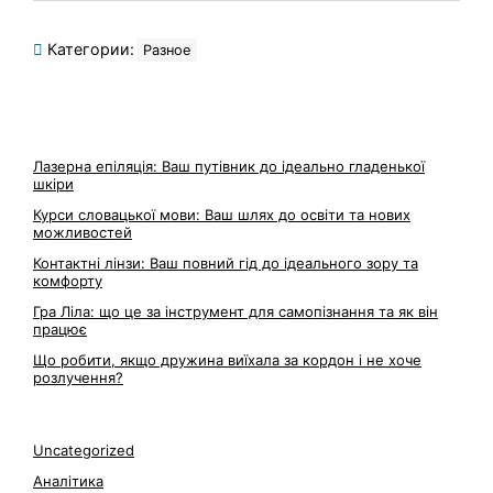
Категории:
Разное
Лазерна епіляція: Ваш путівник до ідеально гладенької
шкіри
Курси словацької мови: Ваш шлях до освіти та нових
можливостей
Контактні лінзи: Ваш повний гід до ідеального зору та
комфорту
Гра Ліла: що це за інструмент для самопізнання та як він
працює
Що робити, якщо дружина виїхала за кордон і не хоче
розлучення?
Uncategorized
Аналітика