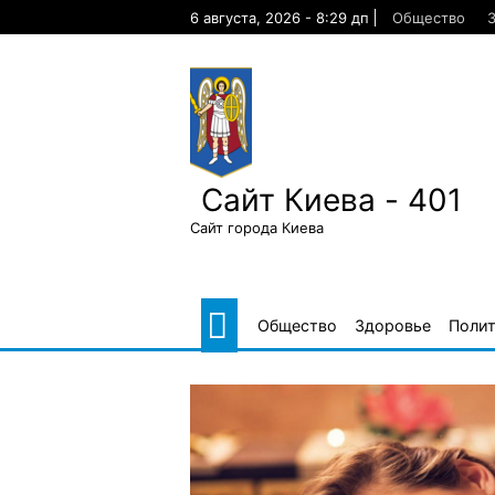
Skip
6 августа, 2026 - 8:29 дп
Общество
to
content
Сайт Киева - 401
Сайт города Киева
Общество
Здоровье
Поли