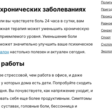
Полит
 хронических заболеваниях
Приго
Проис
сли вы чувствуете боль 24 часа в сутки, вам
Разно
ажная терапия может уменьшить хроническую
Секре
о приемлемого уровня. Уменьшение боли
Спорт
 может значительно улучшить ваше психическое
Суспіл
Эколо
алон
настолько полезен и актуален сегодня.
 работы
е стрессовой, чем работа в офисе, и даже
 у которых дома есть дети. Попробуйте сходить
дня. Вы почувствуете, как напряжение уходит, и
овать себя еще более продуктивным. Симптомы
 суставах, головные боли, бессонница и