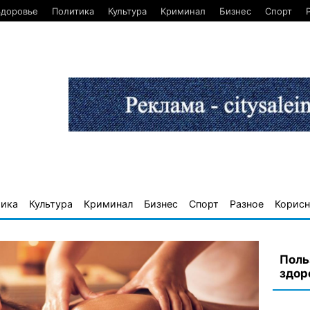
Здоровье
Политика
Культура
Криминал
Бизнес
Спорт
тика
Культура
Криминал
Бизнес
Спорт
Разное
Корисн
Поль
здор