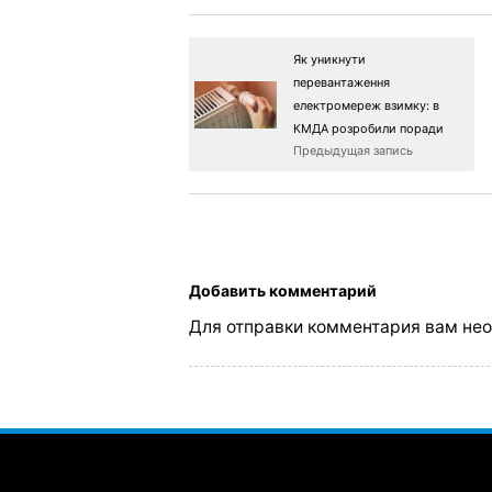
Як уникнути
перевантаження
електромереж взимку: в
КМДА розробили поради
Предыдущая запись
Добавить комментарий
Для отправки комментария вам не