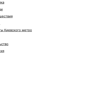
ика
ди
шествия
е
ты Киевского метро
ьство
гия