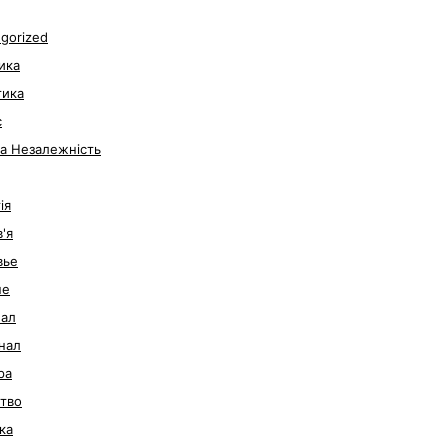
gorized
ика
тика
с
за Незалежність
ія
'я
вье
не
нал
нал
ра
тво
ка