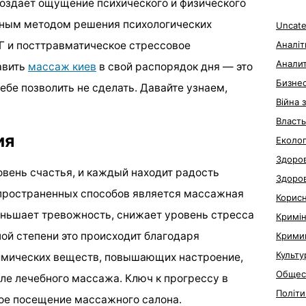
оздает ощущение психического и физического
вным методом решения психологических
Uncate
Аналіт
ВГ и посттравматическое стрессовое
Анали
авить
массаж киев
в свой распорядок дня — это
Бизне
ебе позволить не сделать. Давайте узнаем,
Війна 
Власть
ия
Еколог
Здоров
овень счастья, и каждый находит радость
Здоро
пространенных способов является массажная
Корис
еньшает тревожность, снижает уровень стресса
Кримі
ой степени это происходит благодаря
Крими
Культу
имических веществ, повышающих настроение,
Общес
сле лечебного массажа. Ключ к прогрессу в
Політи
ое посещение массажного салона.