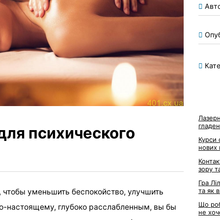
Авт
Опу
Кате
Лазерн
гладен
для психического
Курси 
нових
Контак
зору т
Гра Лі
та як 
, чтобы уменьшить беспокойство, улучшить
Що роб
по-настоящему, глубоко расслабленным, вы бы
не хоч