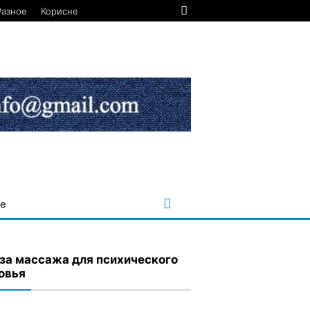
Разное
Корисне
е
за массажа для психического
овья