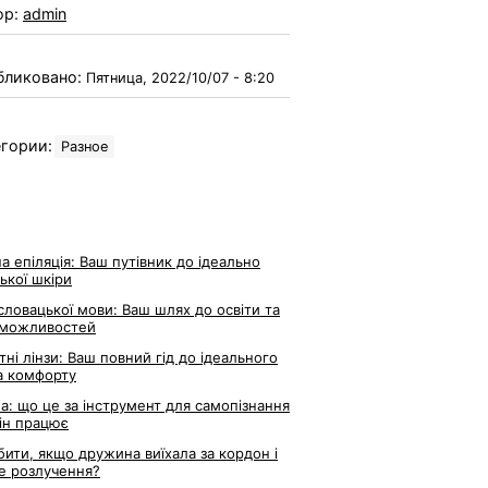
ор:
admin
бликовано:
Пятница, 2022/10/07 - 8:20
гории:
Разное
а епіляція: Ваш путівник до ідеально
ької шкіри
словацької мови: Ваш шлях до освіти та
 можливостей
тні лінзи: Ваш повний гід до ідеального
а комфорту
ла: що це за інструмент для самопізнання
він працює
ити, якщо дружина виїхала за кордон і
е розлучення?