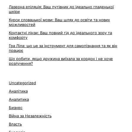
Лазерна епіляція: Ваш путівник до ідеально гладенької
шкіри
Курси словацької мови: Ваш шлях до освіти та нових
можливостей
Контактні лінзи: Ваш повний гід до ідеального зору та
комфорту
Гра Ліла: що це за інструмент для самопізнання та як він
працює
Що робити, якщо дружина виїхала за кордон і не хоче
розлучення?
Uncategorized
Аналітика
Аналитика
Бизнес
Війна за Незалежність
Власть