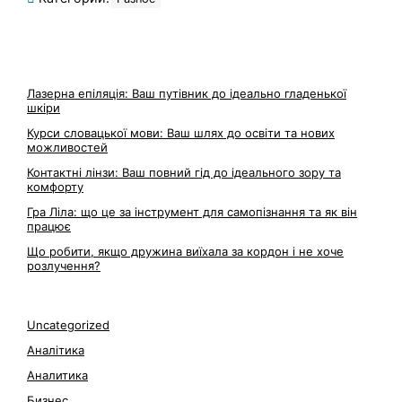
Лазерна епіляція: Ваш путівник до ідеально гладенької
шкіри
Курси словацької мови: Ваш шлях до освіти та нових
можливостей
Контактні лінзи: Ваш повний гід до ідеального зору та
комфорту
Гра Ліла: що це за інструмент для самопізнання та як він
працює
Що робити, якщо дружина виїхала за кордон і не хоче
розлучення?
Uncategorized
Аналітика
Аналитика
Бизнес