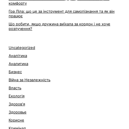
комфорту
Гра Ліла: що це за інструмент для самопізнання та як він
працює
Що робити, якщо дружина виїхала за кордон і не хоче
розлучення?
Uncategorized
Аналітика
Аналитика
Бизнес
Війна за Незалежність
Власть
Екологія
Здоров'я
Здоровье
Корисне
Кримінал