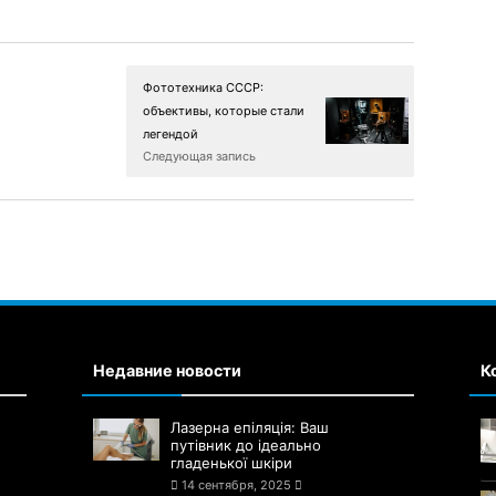
Фототехника СССР:
объективы, которые стали
легендой
Следующая запись
Недавние новости
К
Лазерна епіляція: Ваш
путівник до ідеально
гладенької шкіри
14 сентября, 2025