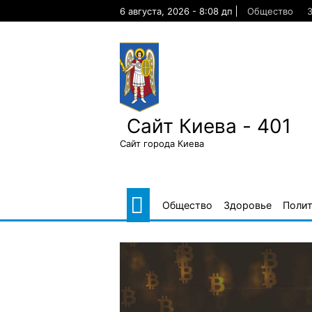
Skip
6 августа, 2026 - 8:08 дп
Общество
to
content
Сайт Киева - 401
Сайт города Киева
Общество
Здоровье
Поли