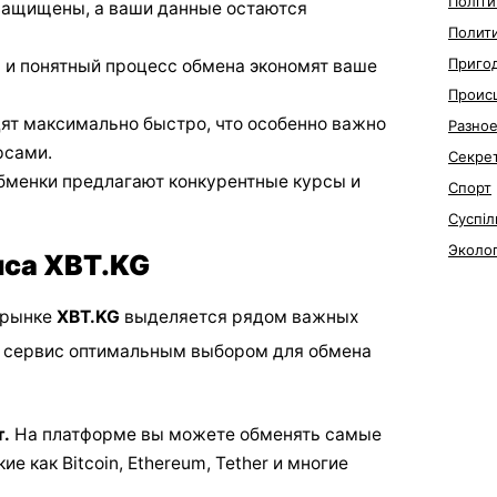
Політи
защищены, а ваши данные остаются
Полит
Приго
 и понятный процесс обмена экономят ваше
Проис
ят максимально быстро, что особенно важно
Разно
рсами.
Секре
менки предлагают конкурентные курсы и
Спорт
Суспіл
Эколо
са XBT.KG
 рынке
XBT.KG
выделяется рядом важных
т сервис оптимальным выбором для обмена
.
На платформе вы можете обменять самые
е как Bitcoin, Ethereum, Tether и многие