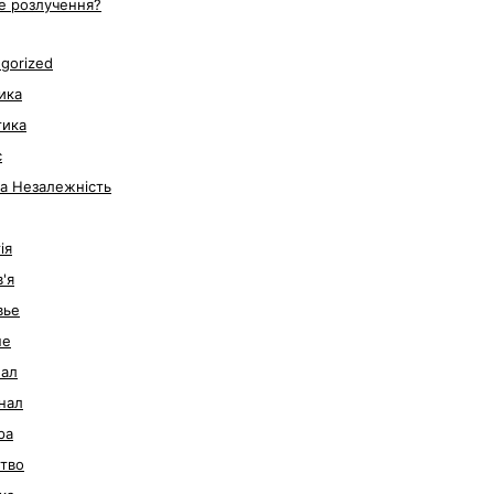
е розлучення?
gorized
ика
тика
с
за Незалежність
ія
'я
вье
не
нал
нал
ра
тво