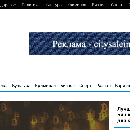
Здоровье
Политика
Культура
Криминал
Бизнес
Спорт
тика
Культура
Криминал
Бизнес
Спорт
Разное
Корисн
Лучш
Бишк
для 