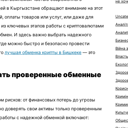
не хоч
ей в Кыргызстане обращают внимание на этот
Uncate
й, оплаты товаров или услуг, или даже для
Аналіт
из ключевых этапов работы с криптовалютами
Анали
 обмен. И здесь важно выбрать надежного
Бизне
 где можно быстро и безопасно провести
Війна 
то
лучшая обменка крипты в Бишкеке
— это
Власть
Еколог
Здоров
ать проверенные обменные
Здоро
Корис
Кримі
м рисков: от финансовых потерь до угрозы
Крими
но доверять свои активы только проверенным
Культу
работы с надежной обменкой включают:
Общес