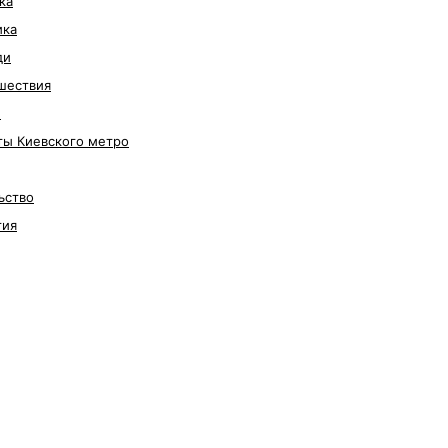
ка
ика
ди
шествия
е
ты Киевского метро
ьство
гия