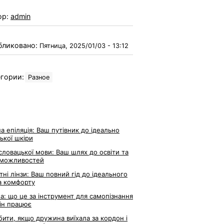
ор:
admin
бликовано:
Пятница, 2025/01/03 - 13:12
гории:
Разное
а епіляція: Ваш путівник до ідеально
ької шкіри
словацької мови: Ваш шлях до освіти та
 можливостей
тні лінзи: Ваш повний гід до ідеального
а комфорту
ла: що це за інструмент для самопізнання
він працює
ити, якщо дружина виїхала за кордон і