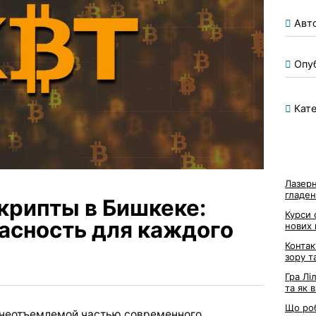
Авт
Опу
Кате
Лазерн
гладен
крипты в Бишкеке:
Курси 
пасность для каждого
нових
Контак
зору т
Гра Лі
та як 
Що роб
 неотъемлемой частью современного