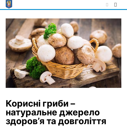
Skip
to
content
Корисні гриби –
натуральне джерело
здоров’я та довголіття