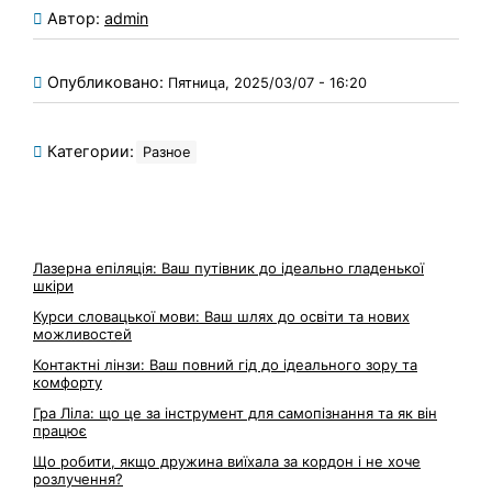
Автор:
admin
Опубликовано:
Пятница, 2025/03/07 - 16:20
Категории:
Разное
Лазерна епіляція: Ваш путівник до ідеально гладенької
шкіри
Курси словацької мови: Ваш шлях до освіти та нових
можливостей
Контактні лінзи: Ваш повний гід до ідеального зору та
комфорту
Гра Ліла: що це за інструмент для самопізнання та як він
працює
Що робити, якщо дружина виїхала за кордон і не хоче
розлучення?