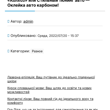
«Колхоз» или Стильный тюнинг авто —
Оклейка авто карбоном!
Автор:
admin
Опубликовано:
Среда, 2022/07/20 - 15:37
Категории:
Разное
Лазерна епіляція: Ваш путівник до ідеально гладенької
шкіри
Курси словацької мови: Ваш шлях до освіти та нових
можливостей
Контактні лінзи: Ваш повний гід до ідеального зору та
комфорту
Гра Ліла: що це за інструмент для самопізнання та як він