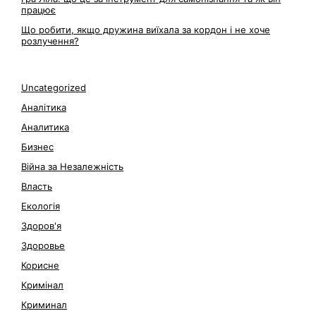
працює
Що робити, якщо дружина виїхала за кордон і не хоче
розлучення?
Uncategorized
Аналітика
Аналитика
Бизнес
Війна за Незалежність
Власть
Екологія
Здоров'я
Здоровье
Корисне
Кримінал
Криминал