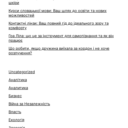
шкіри
Курси словацької мови: Ваш шлях до освіти та нових
можливостей
Контактні лінзи: Ваш повний гід до ідеального зору та
комфорту
Гра Ліла: що це за інструмент для самопізнання та як він
працює
Що робити, якщо дружина виїхала за кордон і не хоче
розлучення?
Uncategorized
Аналітика
Аналитика
Бизнес
Війна за Незалежність
Власть
Екологія
Здоров'я