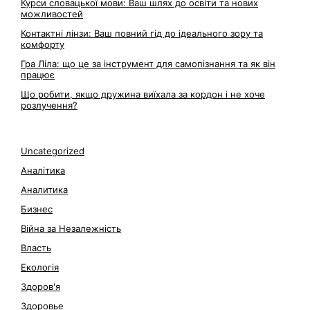
Курси словацької мови: Ваш шлях до освіти та нових
можливостей
Контактні лінзи: Ваш повний гід до ідеального зору та
комфорту
Гра Ліла: що це за інструмент для самопізнання та як він
працює
Що робити, якщо дружина виїхала за кордон і не хоче
розлучення?
Uncategorized
Аналітика
Аналитика
Бизнес
Війна за Незалежність
Власть
Екологія
Здоров'я
Здоровье