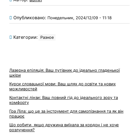
Опубликовано:
Понедельник, 2024/12/09 - 11:18
Категории:
Разное
Лазерна епіляція: Ваш путівник до ідеально гладенької
шкіри
Курси словацької мови: Ваш шлях до освіти та нових
можливостей
Контактні лінзи: Ваш повний гід до ідеального зору та
комфорту
Гра Ліла: що це за інструмент для самопізнання та як він
працює
Що робити, якщо дружина виїхала за кордон і не хоче
розлучення?