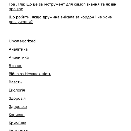
Гра Ліла: що це за інструмент для самопізнання та як він
працює
Що робити, якщо дружина виїхала за кордон і не хоче
розлучення?
Uncategorized
Аналітика
Аналитика
Бизнес
Війна за Незалежність
Власть
Екологія
Здоров'я
Здоровье
Корисне
Кримінал
Криминал