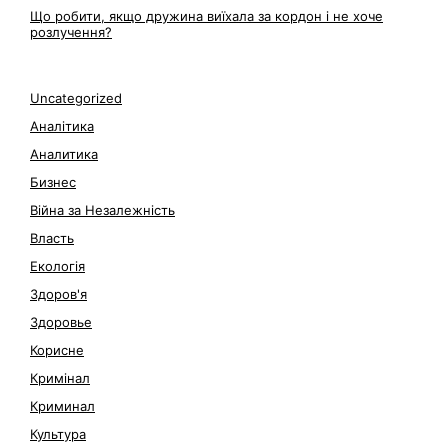
Що робити, якщо дружина виїхала за кордон і не хоче
розлучення?
Uncategorized
Аналітика
Аналитика
Бизнес
Війна за Незалежність
Власть
Екологія
Здоров'я
Здоровье
Корисне
Кримінал
Криминал
Культура