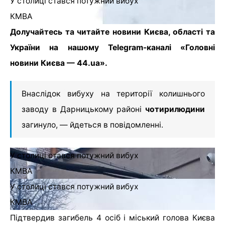
У столиці стався потужний вибух
КМВА
Долучайтесь та читайте новини Києва, області та
України на нашому Telegram-каналі «Головні
новини Києва — 44.ua».
Внаслідок вибуху на території колишнього
заводу в Дарницькому районі
чотири
людини
загинуло, — йдеться в повідомленні.
У столиці стався потужний вибух
КМВА
У столиці стався потужний вибух
КМВА
Підтвердив загибель 4 осіб і міський голова Києва