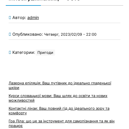
Автор:
admin
Опубликовано:
Четверг, 2023/02/09 - 22:00
Категории:
Пригоди
Лазерна епіляція: Ваш путівник до ідеально гладенької
шкіри
Курси словацької мови: Ваш шлях до освіти та нових
можливостей
Контактні лінзи: Ваш повний гід до ідеального зору та
комфорту
Гра Ліла: що це за інструмент для самопізнання та як він
працює