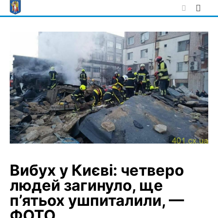
Skip
to
content
Вибух у Києві: четверо
людей загинуло, ще
п’ятьох ушпиталили, —
ФОТО