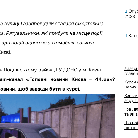
Опу
21:33
а вулиці Газопровідній сталася смертельна
 Рятувальники, які прибули на місце події,
Кате
арії водій одного із автомобілів загинув.
иєві.
Лазерн
в Подільському районі, ГУ ДСНС у м. Києві
гладен
ram-канал «Головні новини Києва – 44.ua»?
Курси 
нових
овини, щоб завжди бути в курсі.
Контак
зору т
Гра Лі
та як 
Що роб
не хоч