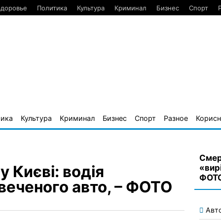
Здоровье
Политика
Культура
Криминал
Бизнес
Спорт
тика
Культура
Криминал
Бизнес
Спорт
Разное
Корисн
Смер
 Києві: водія
«вирі
ФОТ
івеченого авто, – ФОТО
Авт