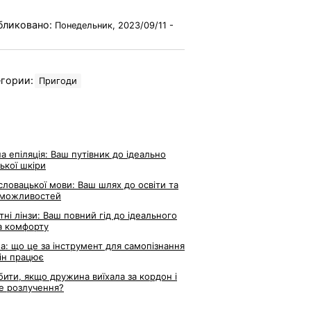
бликовано:
Понедельник, 2023/09/11 -
гории:
Пригоди
а епіляція: Ваш путівник до ідеально
ької шкіри
словацької мови: Ваш шлях до освіти та
 можливостей
тні лінзи: Ваш повний гід до ідеального
а комфорту
ла: що це за інструмент для самопізнання
він працює
ити, якщо дружина виїхала за кордон і
е розлучення?