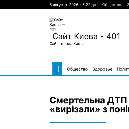
Skip
6 августа, 2026 - 6:22 дп
Общество
to
content
Сайт Киева - 401
Сайт города Киева
Общество
Здоровье
Поли
Смертельна ДТП у
«вирізали» з пон