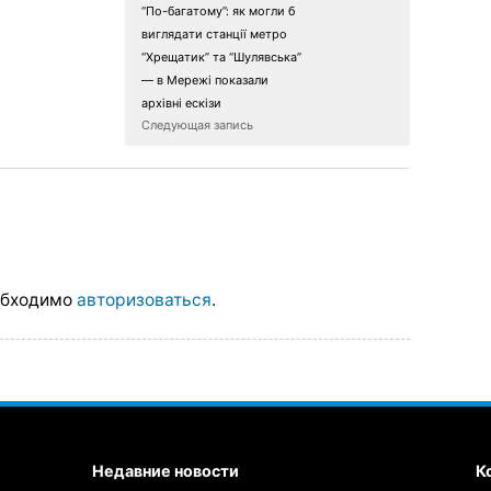
“По-багатому”: як могли б
виглядати станції метро
“Хрещатик” та “Шулявська”
— в Мережі показали
архівні ескізи
Следующая запись
обходимо
авторизоваться
.
Недавние новости
К