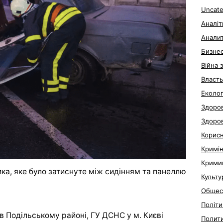
Uncate
Аналіт
Анали
Бизне
Війна 
Власть
Еколог
Здоров
Здоро
Корис
Кримі
Крими
вика, яке було затиснуте між сидінням та панеллю
Культу
Общес
Політи
в Подільському районі, ГУ ДСНС у м. Києві
Полит