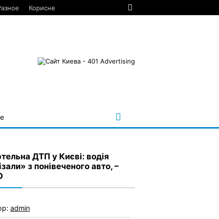
Разное
Корисне
е
тельна ДТП у Києві: водія
зали» з понівеченого авто, –
О
ор:
admin