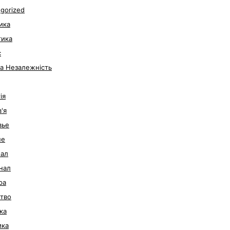
gorized
ика
тика
с
за Незалежність
ія
'я
вье
не
нал
нал
ра
тво
ка
ика