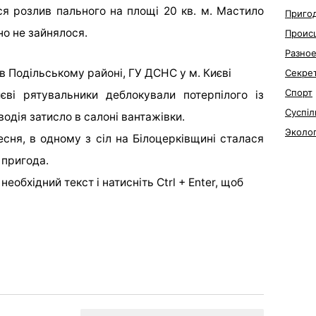
ся розлив пального на площі 20 кв. м. Мастило
Приго
но не зайнялося.
Проис
Разно
в Подільському районі, ГУ ДСНС у м. Києві
Секре
Спорт
єві рятувальники деблокували потерпілого із
Суспіл
водія затисло в салоні вантажівки.
Эколо
сня, в одному з сіл на Білоцерківщині сталася
пригода.
еобхідний текст і натисніть Ctrl + Enter, щоб