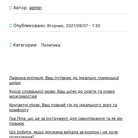
Автор:
admin
Опубликовано:
Вторник, 2021/09/07 - 1:30
Категории:
Политика
Лазерна епіляція: Ваш путівник до ідеально гладенької
шкіри
Курси словацької мови: Ваш шлях до освіти та нових
можливостей
Контактні лінзи: Ваш повний гід до ідеального зору та
комфорту
Гра Ліла: що це за інструмент для самопізнання та як він
працює
Що робити, якщо дружина виїхала за кордон і не хоче
розлучення?