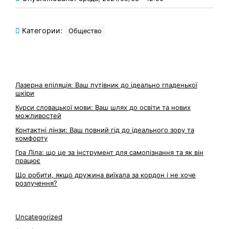
Категории:
Общество
Лазерна епіляція: Ваш путівник до ідеально гладенької
шкіри
Курси словацької мови: Ваш шлях до освіти та нових
можливостей
Контактні лінзи: Ваш повний гід до ідеального зору та
комфорту
Гра Ліла: що це за інструмент для самопізнання та як він
працює
Що робити, якщо дружина виїхала за кордон і не хоче
розлучення?
Uncategorized