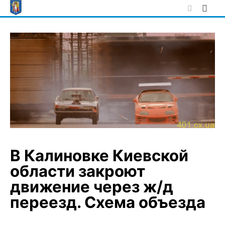
Skip
to
content
В Калиновке Киевской
области закроют
движение через ж/д
переезд. Схема объезда