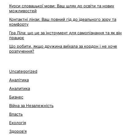
Курси словацької мови: Ваш шлях до освіти та нових
можливостей
Контактні лінзи: Ваш повний гід до ідеального зору та
комфорту
Гра Ліла: що це за інструмент для самопізнання та як він
працює
Що робити, якщо дружина виїхала за кордон і не хоче
розлучення?
Uncategorized
Аналітика
Аналитика
Бизнес
Війна за Незалежність
Власть
Екологія
Здоров'я