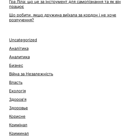
Гра Ліла: що це за інструмент для самопізнання та як він
працює
Що робити, якщо дружина виїхала за кордон і не хоче
розлучення?
Uncategorized
Аналітика
Аналитика
Бизнес
Війна за Незалежність
Власть
Екологія
Здоров'я
Здоровье
Корисне
Кримінал
Криминал