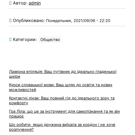
Автор:
admin
Опубликовано:
Понедельник, 2021/09/06 - 22:20
Категории:
Общество
Лазерна епіляція: Ваш путівник до ідеально гладенької
шкіри
Курси словацької мови: Ваш шлях до освіти та нових
можливостей
Контактні лінзи: Ваш повний гід до ідеального зору та
комфорту
Гра Ліла: що це за інструмент для самопізнання та як він
працює
Що робити, якщо дружина виїхала за кордон і не хоче
розлучення?