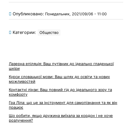
Опубликовано:
Понедельник, 2021/09/06 - 11:00
Категории:
Общество
Лазерна епіляція: Ваш путівник до ідеально гладенької
шкіри
Курси словацької мови: Ваш шлях до освіти та нових
можливостей
Контактні лінзи: Ваш повний гід до ідеального зору та
комфорту
Гра Ліла: що це за інструмент для самопізнання та як він
працює
Що робити, якщо дружина виїхала за кордон і не хоче
розлучення?