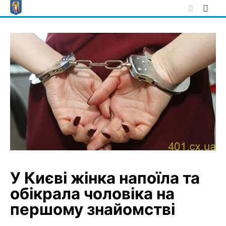
Skip
to
content
У Києві жінка напоїла та
обікрала чоловіка на
першому знайомстві