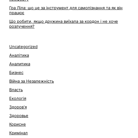
Гра Ліла: що це за інструмент для самопізнання та як він
працює
Що робити, якщо дружина виїхала за кордон і не хоче
розлучення?
Uncategorized
Аналітика
Аналитика
Бизнес
Війна за Незалежність
Власть
Екологія
Здоров'я
Здоровье
Корисне
Кримінал