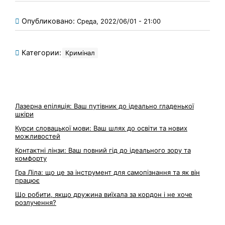
Опубликовано:
Среда, 2022/06/01 - 21:00
Категории:
Кримінал
Лазерна епіляція: Ваш путівник до ідеально гладенької
шкіри
Курси словацької мови: Ваш шлях до освіти та нових
можливостей
Контактні лінзи: Ваш повний гід до ідеального зору та
комфорту
Гра Ліла: що це за інструмент для самопізнання та як він
працює
Що робити, якщо дружина виїхала за кордон і не хоче
розлучення?