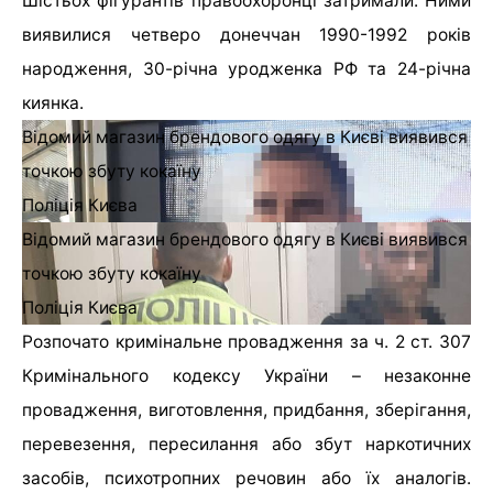
Шістьох фігурантів правоохоронці затримали. Ними
виявилися четверо донеччан 1990-1992 років
народження, 30-річна уродженка РФ та 24-річна
киянка.
Відомий магазин брендового одягу в Києві виявився
точкою збуту кокаїну
Поліція Києва
Відомий магазин брендового одягу в Києві виявився
точкою збуту кокаїну
Поліція Києва
Розпочато кримінальне провадження за ч. 2 ст. 307
Кримінального кодексу України – незаконне
провадження, виготовлення, придбання, зберігання,
перевезення, пересилання або збут наркотичних
засобів, психотропних речовин або їх аналогів.