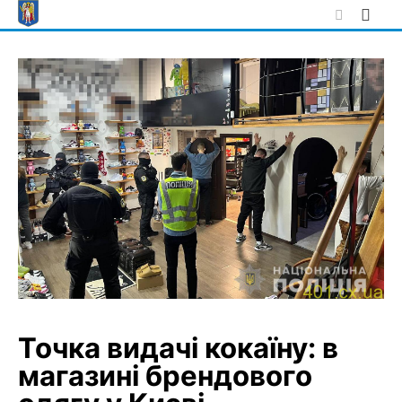
Skip
to
content
Точка видачі кокаїну: в
магазині брендового