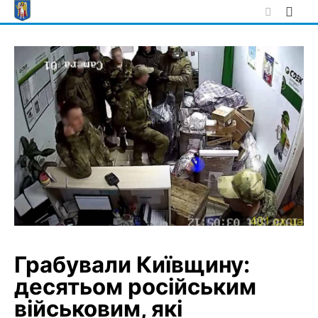
Skip
to
content
Грабували Київщину:
десятьом російським
військовим, які