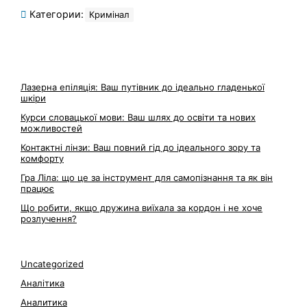
Категории:
Кримінал
Лазерна епіляція: Ваш путівник до ідеально гладенької
шкіри
Курси словацької мови: Ваш шлях до освіти та нових
можливостей
Контактні лінзи: Ваш повний гід до ідеального зору та
комфорту
Гра Ліла: що це за інструмент для самопізнання та як він
працює
Що робити, якщо дружина виїхала за кордон і не хоче
розлучення?
Uncategorized
Аналітика
Аналитика