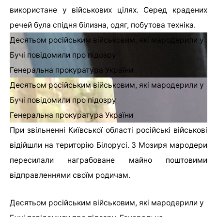
використане у військових цілях. Серед крадених
речей була спідня білизна, одяг, побутова техніка.
Десятьом російським військовим, які мародерили у
Бучі повідомили про підозру
Генеральна прокуратура України
Десятьом російським військовим, які мародерили у
Бучі повідомили про підозру
Генеральна прокуратура України
При звільненні Київської області російські військові
відійшли на територію Білорусі. З Мозиря мародери
пересилали награбоване майно поштовими
відправленнями своїм родичам.
Десятьом російським військовим, які мародерили у