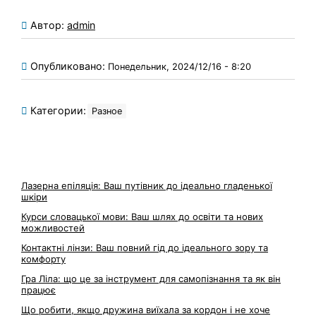
Автор:
admin
Опубликовано:
Понедельник, 2024/12/16 - 8:20
Категории:
Разное
Лазерна епіляція: Ваш путівник до ідеально гладенької
шкіри
Курси словацької мови: Ваш шлях до освіти та нових
можливостей
Контактні лінзи: Ваш повний гід до ідеального зору та
комфорту
Гра Ліла: що це за інструмент для самопізнання та як він
працює
Що робити, якщо дружина виїхала за кордон і не хоче