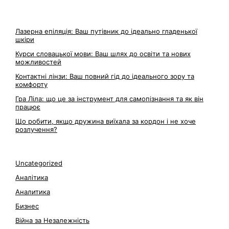
Лазерна епіляція: Ваш путівник до ідеально гладенької
шкіри
Курси словацької мови: Ваш шлях до освіти та нових
можливостей
Контактні лінзи: Ваш повний гід до ідеального зору та
комфорту
Гра Ліла: що це за інструмент для самопізнання та як він
працює
Що робити, якщо дружина виїхала за кордон і не хоче
розлучення?
Uncategorized
Аналітика
Аналитика
Бизнес
Війна за Незалежність