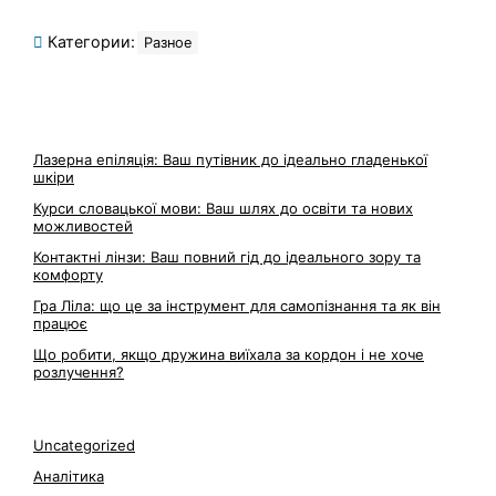
Категории:
Разное
Лазерна епіляція: Ваш путівник до ідеально гладенької
шкіри
Курси словацької мови: Ваш шлях до освіти та нових
можливостей
Контактні лінзи: Ваш повний гід до ідеального зору та
комфорту
Гра Ліла: що це за інструмент для самопізнання та як він
працює
Що робити, якщо дружина виїхала за кордон і не хоче
розлучення?
Uncategorized
Аналітика